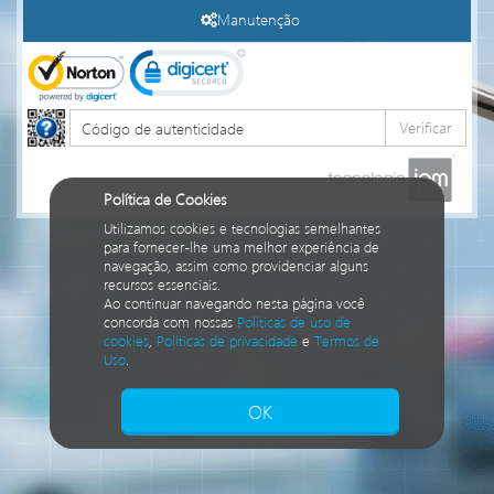
Manutenção
Verificar
Política de Cookies
Utilizamos cookies e tecnologias semelhantes
para fornecer-lhe uma melhor experiência de
navegação, assim como providenciar alguns
recursos essenciais.
Ao continuar navegando nesta página você
concorda com nossas
Políticas de uso de
cookies
,
Políticas de privacidade
e
Termos de
Uso
.
Isto significa que diversos recursos
providenciados poderão não estar disponíveis.
OK