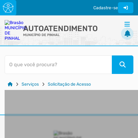
Cadastre-se
AUTOATENDIMENTO
MUNICÍPIO DE PINHAL
ACESSO RÁPIDO
O que você procura?
Acessibilidade
Cidadão
Serviços
Solicitação de Acesso
Transparência