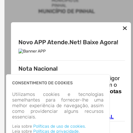
MUNICÍPIO DE PINHAL
AUTOATENDIMENTO
Novo APP Atende.Net! Baixe Agora!
ACESSO RÁPIDO
Acesso à Informação
Cidadão
Transparência
Nota Nacional
LOCALIZAÇÃO
AVENIDA 13 DE MAIO, Nº 1922, CENTRO
I
niciando em
01/01/2026
entra em vigor
Pinhal/
CONSENTIMENTO DE COOKIES
a obrigatoriedade de integração com o
CEP: 98.345-000
Ambiente de Dados Nacional das
Notas
Abrir no Mapa
Utilizamos cookies e tecnologias
de Serviço Eletrônicas
com isso
CONTATOS
semelhantes para fornecer-lhe uma
entraram em vigor
novas regras,
melhor experiência de navegação, assim
(55) 3754-1105
acesse o link abaixo e saiba mais.
como providenciar alguns recursos
empenhos@pinhal.rs.gov.br
essenciais.
Autoatendimento - MUNICÍPIO DE PINHAL
HORÁRIO DE ATENDIMENTO
Segunda-feira a Sexta-feira
7:30 às 11:30 - 13:00 às 17:00
Leia sobre
Políticas de uso de cookies.
Leia sobre
Políticas de privacidade.