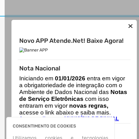
Novo APP Atende.Net! Baixe Agora!
MUNICÍPIO DE PINHAL
Nota Nacional
AUTOATENDIMENTO
I
niciando em
01/01/2026
entra em vigor
a obrigatoriedade de integração com o
ACESSO RÁPIDO
Ambiente de Dados Nacional das
Notas
Acesso à Informação
de Serviço Eletrônicas
com isso
Cidadão
entraram em vigor
novas regras,
Transparência
acesse o link abaixo e saiba mais.
LOCALIZAÇÃO
Autoatendimento - MUNICÍPIO DE PINHAL
AVENIDA 13 DE MAIO, Nº 1922, CENTRO
Pinhal/
CONSENTIMENTO DE COOKIES
CEP: 98.345-000
Abrir no Mapa
Utilizamos cookies e tecnologias