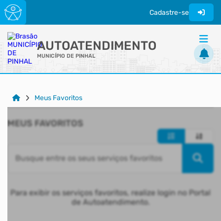
Cadastre-se
AUTOATENDIMENTO
MUNICÍPIO DE PINHAL
ACESSO RÁPIDO
Meus Favoritos
Acessibilidade
Cidadão
MEUS FAVORITOS
Transparência
Para exibir os serviços favoritos, realize login no Portal
de Autoatendimento.